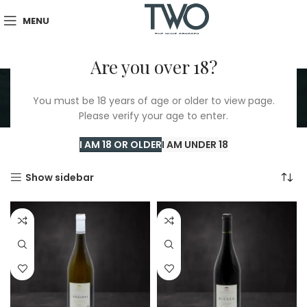
MENU
Are you over 18?
Domaine De
You must be 18 years of age or older to view page.
L'Enchantoir
Please verify your age to enter.
I AM 18 OR OLDER
I AM UNDER 18
Home
/
Domaine De L'Enchantoir
Showing all 10 results
Show sidebar